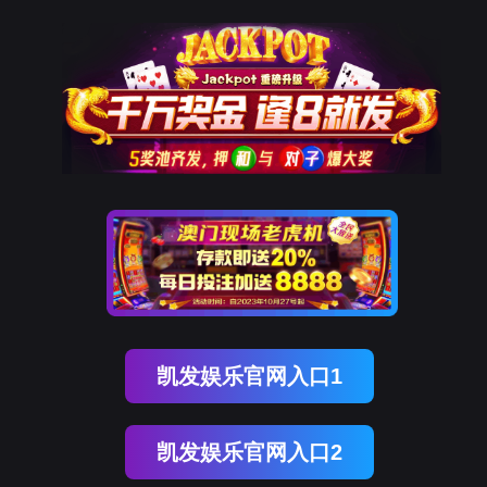
凯发娱乐官网入口1
凯发娱乐官网入口2