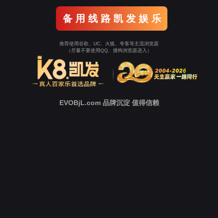
一，而智能化建设就成为了受欢迎的关注点。
智能控电联动系统建设
简施工，不布线
以低成本，实现智能化、智慧化
云定制平台
量身定做；个性化设置不同权限。
优质服务
专业团队上门服务，为您量身搭建智能联动系统。