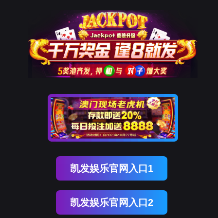
凯发娱乐官网入口1
凯发娱乐官网入口2