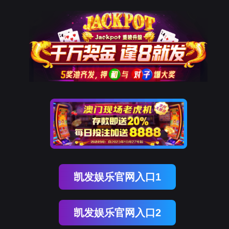
k8凯发国际
400-100-8842
行业新闻
【小区环境监测与治理】应用物联网技术结合空气监测仪器，对
室内温度、湿度、光照、颗粒物
（PM2.5/PM10）、二氧化碳、VOC、甲
醛、噪音等环境因素进行监测，采集所需要的数据，
并将
主页
新闻动态
行业新闻
小区环境监测与治理
时间：2026-03-18 11:26
浏览：
359
小区环境监测与治理系统简介
小区环境监测与治理系统，应用物联网技术结合空
气监测仪器，对室内温度、湿度、光照、颗粒物