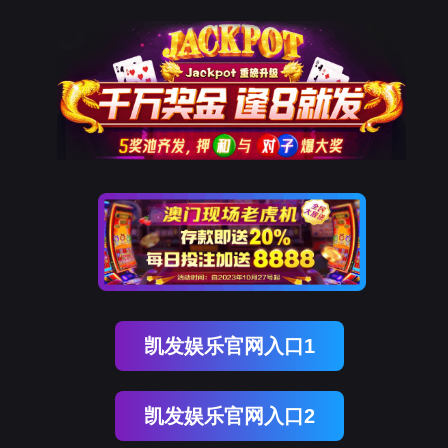
凯发娱乐官网入口1
凯发娱乐官网入口2