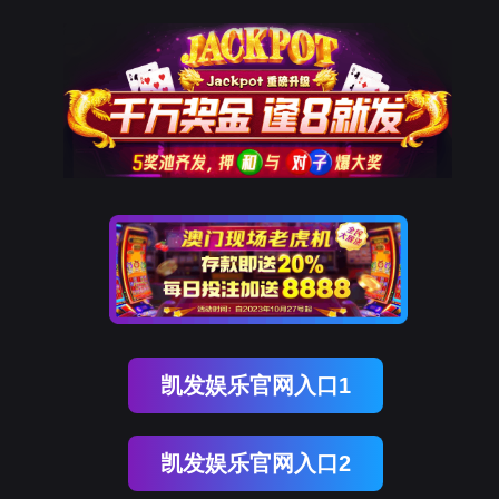
k8凯发国际
400-100-8842
智慧食安
陪餐不该是走过场。学校陪餐管理系统用数字化手段让校领导、家长
真正走进学生餐桌，记录真实体验，揪出问题菜品，
追踪整改实效。扫一扫就能评价口味，拍一张直通后厨整
改，让
主页
解决方案
智慧食安
学校陪餐管理系统
时间：2026-04-14 10:15
浏览：
448
陪餐不该是走过场。学校陪餐管理系统用数字化手
段让校领导、家长真正走进学生餐桌，记录真实
体验，揪出问题菜品，追踪整改实效。扫一扫就
能评价口味，拍一张直通后厨整改，让每一顿饭